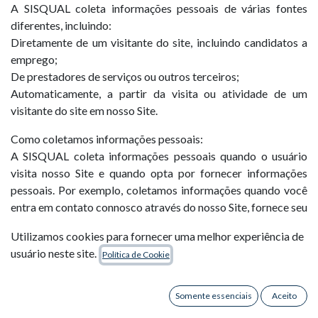
A SISQUAL coleta informações pessoais de várias fontes
diferentes, incluindo:
Diretamente de um visitante do site, incluindo candidatos a
emprego;
De prestadores de serviços ou outros terceiros;
Automaticamente, a partir da visita ou atividade de um
visitante do site em nosso Site.
Como coletamos informações pessoais:
A SISQUAL coleta informações pessoais quando o usuário
visita nosso Site e quando opta por fornecer informações
pessoais. Por exemplo, coletamos informações quando você
entra em contato connosco através do nosso Site, fornece seu
e-mail, número de telefone ou outras informações de contato
Utilizamos cookies para fornecer uma melhor experiência de
semelhantes, como as informações que você fornece quando
usuário neste site.
Política de Cookie
se inscreve em um webinar. Os candidatos a emprego que
preenchem uma solicitação de emprego na SISQUAL ou
criam um perfil neste site também podem fornecer
Somente essenciais
Aceito
credenciais e outras informações relevantes para a